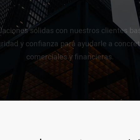
ridad y confianza para ayudarle a concre
comerciales y financieras.
Llamar al 322 779 9188
CONTACTAR