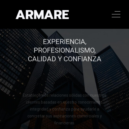
EXPERIENCIA,
PROFESIONALISMO,
CALIDAD Y CONFIANZA
Establecemos relaciones sólidas con nuestros
clientes basadas en nuestro conocimiento,
integridad y confianza para ayudarle a
concretar sus aspiraciones comerciales y
financieras.
Llamar al 322 779 9188
Llamar al 322 779 9188
CONTACTAR
CONTACTAR