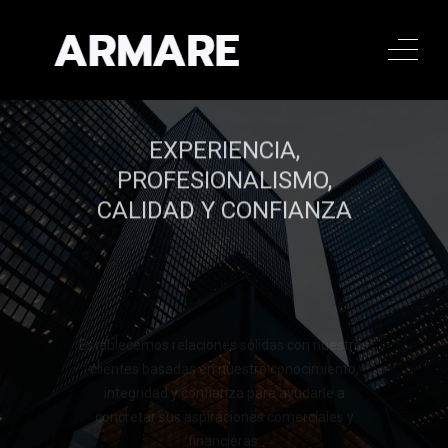
EXPERIENCIA,
PROFESIONALISMO,
CALIDAD Y CONFIANZA
Establecemos relaciones sólidas con nuestros
clientes basadas en nuestro conocimiento,
integridad y confianza para ayudarle a
concretar sus aspiraciones comerciales y
financieras.
Llamar al 322 779 9188
Llamar al 322 779 9188
CONTACTAR
CONTACTAR