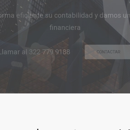
ridad y confianza para ayudarle a concre
comerciales y financieras.
Llamar al 322 779 9188
CONTACTAR