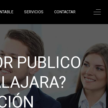
NTABLE
SERVICIOS
CONTACTAR
ONALISMO,
ANZA
a excelente asesoría
sadas en nuestro