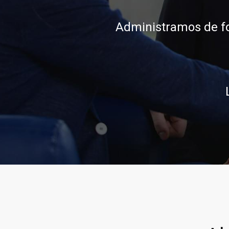
conocimiento, integ
Llam
Llamar al 322 779 9