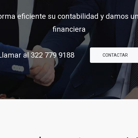
financiera
ridad y confianza para ayudarle a concre
comerciales y financieras.
ar al 322 779 9188
CONTACTAR
188