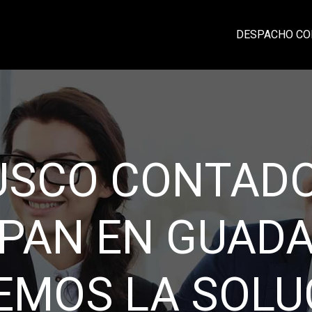
DESPACHO CO
CIA, PROFESI
IDAD Y CONFI
rma eficiente su contabilidad y damos un
laciones sólidas con nuestros clientes ba