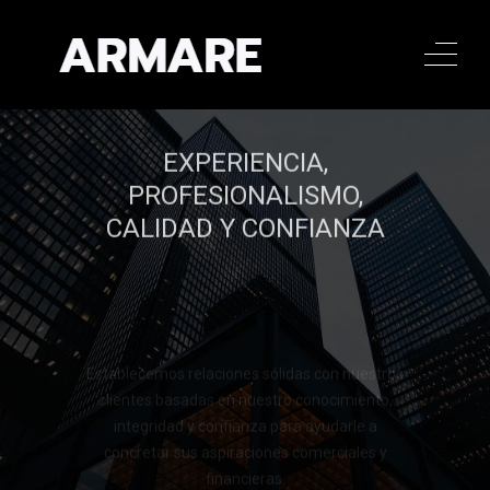
EXPERIENCIA,
PROFESIONALISMO,
CALIDAD Y CONFIANZA
Establecemos relaciones sólidas con nuestros
clientes basadas en nuestro conocimiento,
integridad y confianza para ayudarle a
concretar sus aspiraciones comerciales y
financieras.
Llamar al 322 779 9188
Llamar al 322 779 9188
CONTACTAR
CONTACTAR