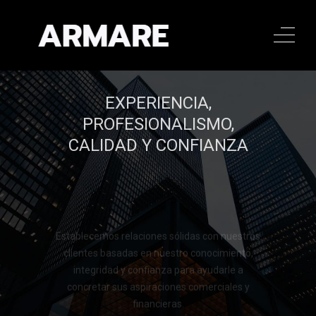
EXPERIENCIA,
PROFESIONALISMO,
CALIDAD Y CONFIANZA
Establecemos relaciones sólidas con nuestros
clientes basadas en nuestro conocimiento,
integridad y confianza para ayudarle a
concretar sus aspiraciones comerciales y
financieras.
Llamar al 322 779 9188
Llamar al 322 779 9188
CONTACTAR
CONTACTAR