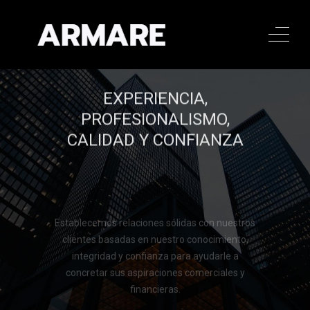
EXPERIENCIA,
PROFESIONALISMO,
CALIDAD Y CONFIANZA
Establecemos relaciones sólidas con nuestros
clientes basadas en nuestro conocimiento,
integridad y confianza para ayudarle a
concretar sus aspiraciones comerciales y
financieras.
Llamar al 322 779 9188
Llamar al 322 779 9188
CONTACTAR
CONTACTAR