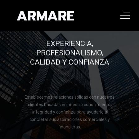
EXPERIENCIA,
PROFESIONALISMO,
CALIDAD Y CONFIANZA
Establecemos relaciones sólidas con nuestros
clientes basadas en nuestro conocimiento,
integridad y confianza para ayudarle a
concretar sus aspiraciones comerciales y
financieras.
Llamar al 322 779 9188
Llamar al 322 779 9188
CONTACTAR
CONTACTAR