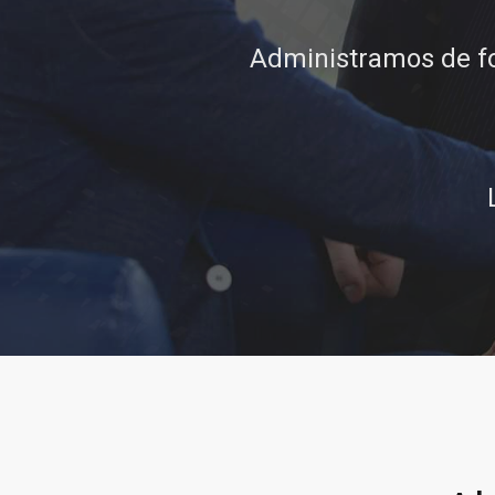
conocimiento, integ
L
Llamar al 322 779 918