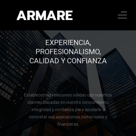
EXPERIENCIA,
PROFESIONALISMO,
CALIDAD Y CONFIANZA
Establecemos relaciones sólidas con nuestros
clientes basadas en nuestro conocimiento,
integridad y confianza para ayudarle a
concretar sus aspiraciones comerciales y
financieras.
Llamar al 322 779 9188
Llamar al 322 779 9188
CONTACTAR
CONTACTAR