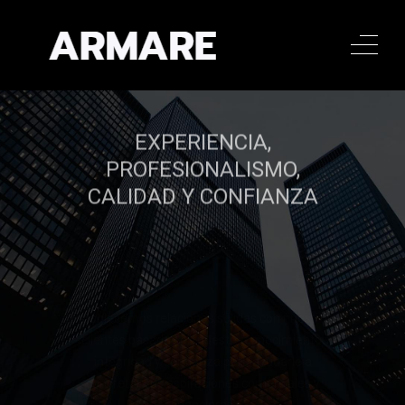
EXPERIENCIA,
PROFESIONALISMO,
CALIDAD Y CONFIANZA
Establecemos relaciones sólidas con nuestros
clientes basadas en nuestro conocimiento,
integridad y confianza para ayudarle a
concretar sus aspiraciones comerciales y
financieras.
Llamar al 322 779 9188
Llamar al 322 779 9188
CONTACTAR
CONTACTAR