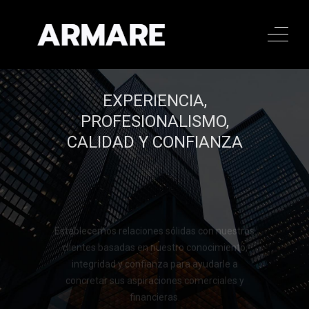
EXPERIENCIA,
PROFESIONALISMO,
CALIDAD Y CONFIANZA
Establecemos relaciones sólidas con nuestros
clientes basadas en nuestro conocimiento,
integridad y confianza para ayudarle a
concretar sus aspiraciones comerciales y
financieras.
Llamar al 322 779 9188
Llamar al 322 779 9188
CONTACTAR
CONTACTAR