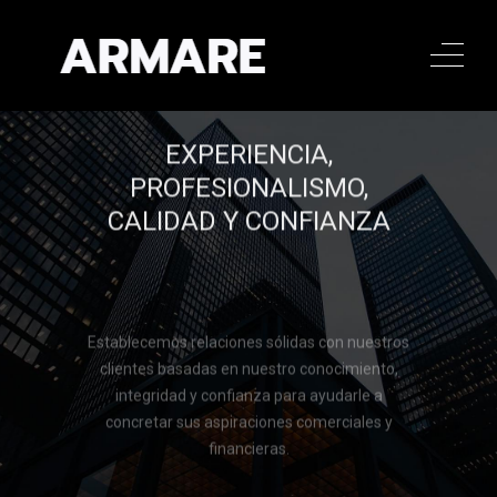
EXPERIENCIA,
PROFESIONALISMO,
CALIDAD Y CONFIANZA
Establecemos relaciones sólidas con nuestros
clientes basadas en nuestro conocimiento,
integridad y confianza para ayudarle a
concretar sus aspiraciones comerciales y
financieras.
Llamar al 322 779 9188
Llamar al 322 779 9188
CONTACTAR
CONTACTAR