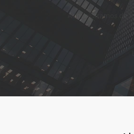
conocimiento, integ
L
Llamar al 322 779 9188