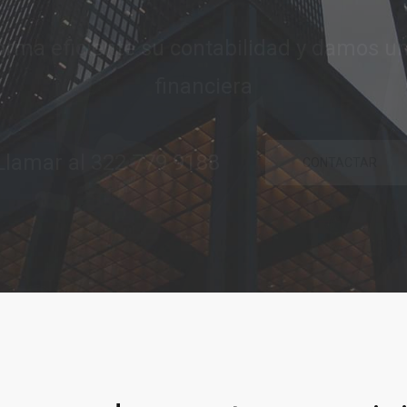
ridad y confianza para ayudarle a concre
comerciales y financieras.
lamar al 322 779 9188
CONTACTAR