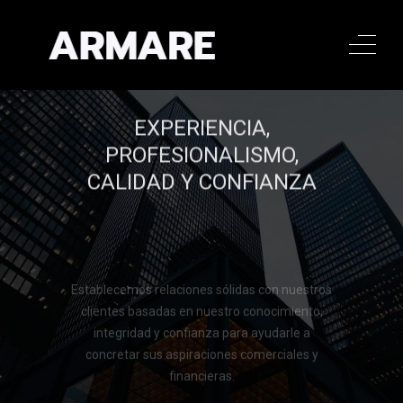
EXPERIENCIA,
PROFESIONALISMO,
CALIDAD Y CONFIANZA
Establecemos relaciones sólidas con nuestros
clientes basadas en nuestro conocimiento,
integridad y confianza para ayudarle a
concretar sus aspiraciones comerciales y
financieras.
Llamar al 322 779 9188
Llamar al 322 779 9188
CONTACTAR
CONTACTAR