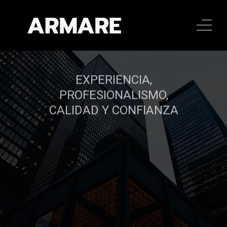
EXPERIENCIA,
PROFESIONALISMO,
CALIDAD Y CONFIANZA
Establecemos relaciones sólidas con nuestros
clientes basadas en nuestro conocimiento,
integridad y confianza para ayudarle a
concretar sus aspiraciones comerciales y
financieras.
Llamar al 322 779 9188
Llamar al 322 779 9188
CONTACTAR
CONTACTAR