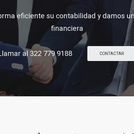
ridad y confianza para ayudarle a concre
comerciales y financieras.
lamar al 322 779 9188
CONTACTAR
8