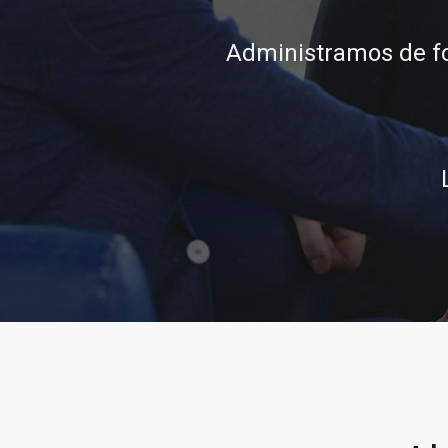
conocimiento, integ
L
Llamar al 322 779 918