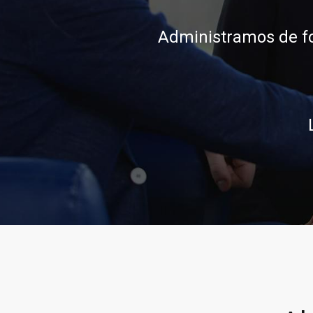
conocimiento, integ
Ll
Llamar al 322 779 91