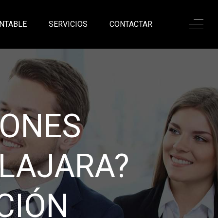
NTABLE
SERVICIOS
CONTACTAR
ONALISMO,
ANZA
a excelente asesoría
sadas en nuestro