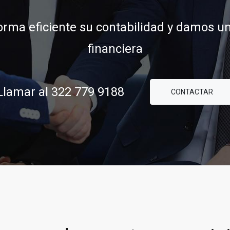
financiera
ridad y confianza para ayudarle a concre
comerciales y financieras.
amar al 322 779 9188
CONTACTAR
88