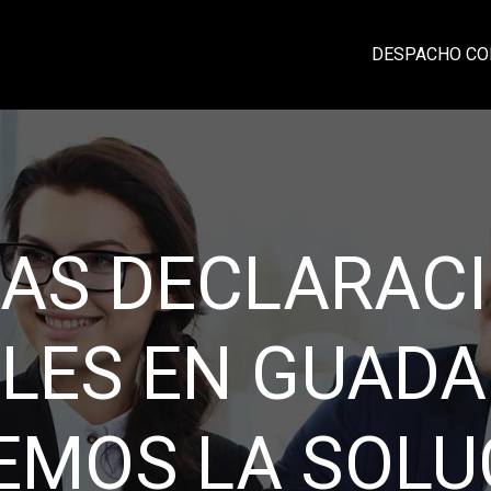
DESPACHO CO
CIA, PROFESI
IDAD Y CONFI
rma eficiente su contabilidad y damos un
laciones sólidas con nuestros clientes ba