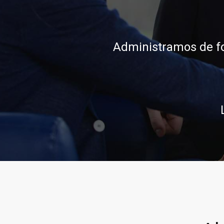
Administramos de fo
conocimiento, integ
Llamar a
Llamar al 322 7