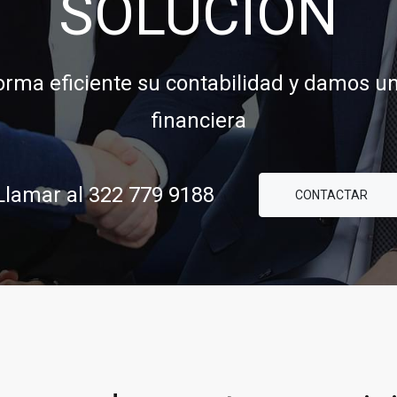
rma eficiente su contabilidad y damos un
ridad y confianza para ayudarle a concre
financiera
comerciales y financieras.
l 322 779 9188
CONTAC
79 9188