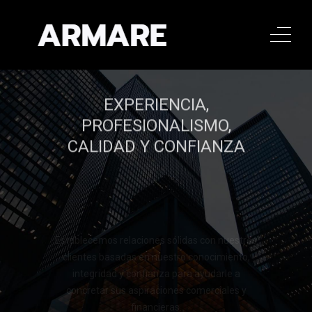
EXPERIENCIA,
PROFESIONALISMO,
CALIDAD Y CONFIANZA
Establecemos relaciones sólidas con nuestros
clientes basadas en nuestro conocimiento,
integridad y confianza para ayudarle a
concretar sus aspiraciones comerciales y
financieras.
Llamar al 322 779 9188
Llamar al 322 779 9188
CONTACTAR
CONTACTAR