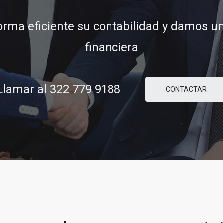
financiera
ridad y confianza para ayudarle a concre
comerciales y financieras.
lamar al 322 779 9188
CONTACTAR
8