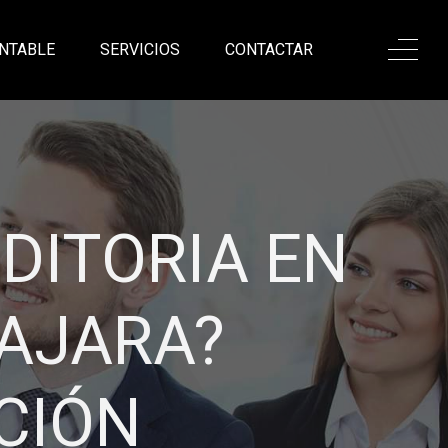
NTABLE
SERVICIOS
CONTACTAR
ONALISMO,
ANZA
a excelente asesoría
sadas en nuestro