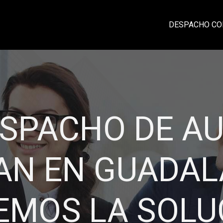
DESPACHO CO
CIA, PROFESI
IDAD Y CONFI
rma eficiente su contabilidad y damos un
laciones sólidas con nuestros clientes ba