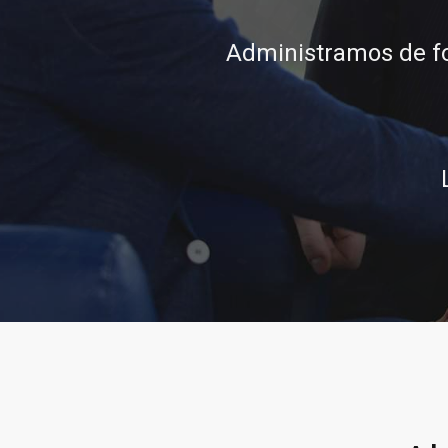
conocimiento, integ
L
Llamar al 322 779 918