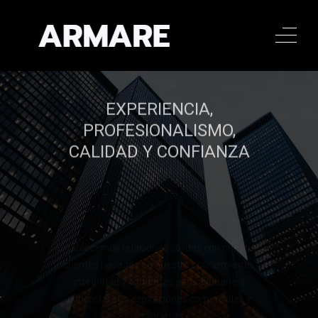
EXPERIENCIA,
PROFESIONALISMO,
CALIDAD Y CONFIANZA
Establecemos relaciones sólidas con nuestros
clientes basadas en nuestro conocimiento,
integridad y confianza para ayudarle a
concretar sus aspiraciones comerciales y
financieras.
Llamar al 322 779 9188
Llamar al 322 779 9188
CONTACTAR
CONTACTAR