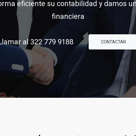
ridad y confianza para ayudarle a concre
comerciales y financieras.
79 9188
al 322 779 9188
CONTAC