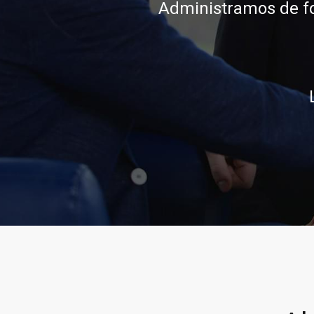
conocimiento, integ
Llamar al 322 7
Llamar 