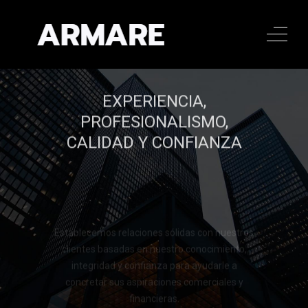
EXPERIENCIA,
PROFESIONALISMO,
CALIDAD Y CONFIANZA
Establecemos relaciones sólidas con nuestros
clientes basadas en nuestro conocimiento,
integridad y confianza para ayudarle a
concretar sus aspiraciones comerciales y
financieras.
Llamar al 322 779 9188
Llamar al 322 779 9188
CONTACTAR
CONTACTAR