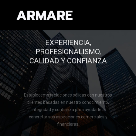
EXPERIENCIA,
PROFESIONALISMO,
CALIDAD Y CONFIANZA
Establecemos relaciones sólidas con nuestros
clientes basadas en nuestro conocimiento,
integridad y confianza para ayudarle a
concretar sus aspiraciones comerciales y
financieras.
Llamar al 322 779 9188
Llamar al 322 779 9188
CONTACTAR
CONTACTAR