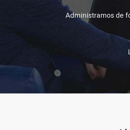
conocimiento, integ
Ll
Llamar al 322 779 918