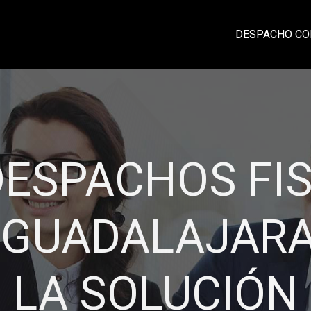
DESPACHO CO
CIA, PROFESI
IDAD Y CONFI
rma eficiente su contabilidad y damos un
laciones sólidas con nuestros clientes ba