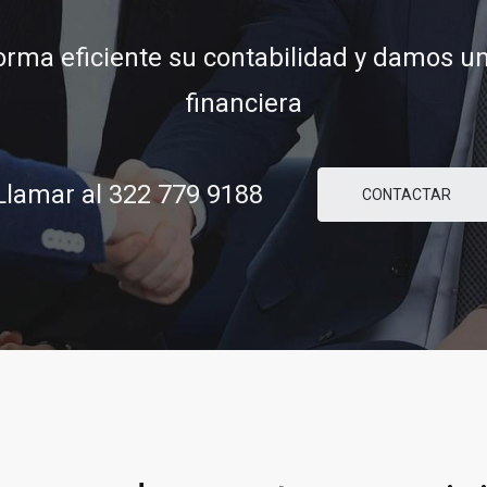
financiera
ridad y confianza para ayudarle a concre
comerciales y financieras.
amar al 322 779 9188
CONTACTAR
8