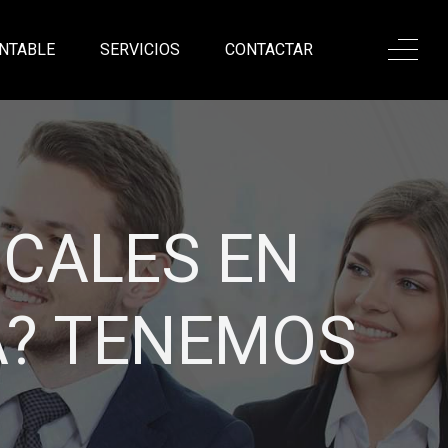
NTABLE
SERVICIOS
CONTACTAR
ONALISMO,
ANZA
a excelente asesoría
sadas en nuestro