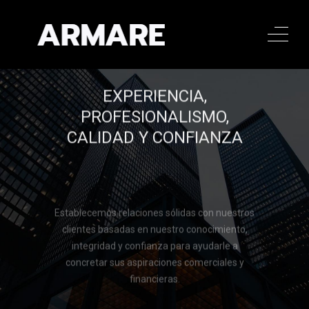
EXPERIENCIA,
PROFESIONALISMO,
CALIDAD Y CONFIANZA
Establecemos relaciones sólidas con nuestros
clientes basadas en nuestro conocimiento,
integridad y confianza para ayudarle a
concretar sus aspiraciones comerciales y
financieras.
Llamar al 322 779 9188
Llamar al 322 779 9188
CONTACTAR
CONTACTAR