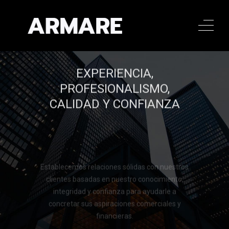
EXPERIENCIA,
PROFESIONALISMO,
CALIDAD Y CONFIANZA
Establecemos relaciones sólidas con nuestros
clientes basadas en nuestro conocimiento,
integridad y confianza para ayudarle a
concretar sus aspiraciones comerciales y
financieras.
Llamar al 322 779 9188
Llamar al 322 779 9188
CONTACTAR
CONTACTAR