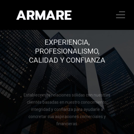
EXPERIENCIA,
PROFESIONALISMO,
CALIDAD Y CONFIANZA
Establecemos relaciones sólidas con nuestros
clientes basadas en nuestro conocimiento,
integridad y confianza para ayudarle a
concretar sus aspiraciones comerciales y
financieras.
Llamar al 322 779 9188
Llamar al 322 779 9188
CONTACTAR
CONTACTAR