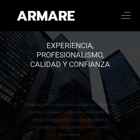
EXPERIENCIA,
PROFESIONALISMO,
CALIDAD Y CONFIANZA
Establecemos relaciones sólidas con nuestros
clientes basadas en nuestro conocimiento,
integridad y confianza para ayudarle a
concretar sus aspiraciones comerciales y
financieras.
Llamar al 322 779 9188
Llamar al 322 779 9188
CONTACTAR
CONTACTAR