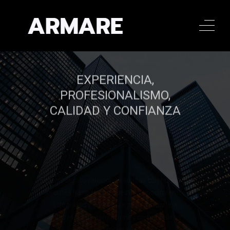
EXPERIENCIA,
PROFESIONALISMO,
CALIDAD Y CONFIANZA
Establecemos relaciones sólidas con nuestros
clientes basadas en nuestro conocimiento,
integridad y confianza para ayudarle a
concretar sus aspiraciones comerciales y
financieras.
Llamar al 322 779 9188
Llamar al 322 779 9188
CONTACTAR
CONTACTAR