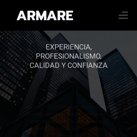
EXPERIENCIA,
PROFESIONALISMO,
CALIDAD Y CONFIANZA
Establecemos relaciones sólidas con nuestros
clientes basadas en nuestro conocimiento,
integridad y confianza para ayudarle a
concretar sus aspiraciones comerciales y
financieras.
Llamar al 322 779 9188
Llamar al 322 779 9188
CONTACTAR
CONTACTAR