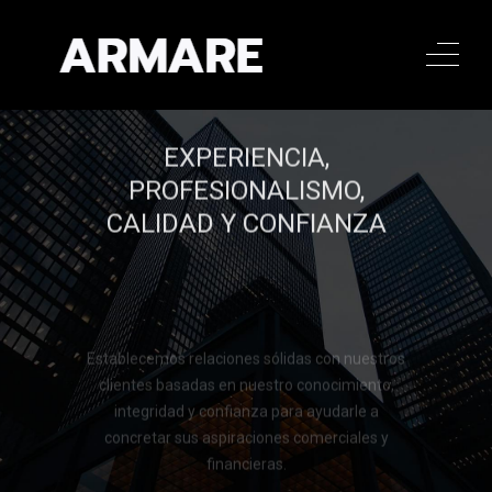
EXPERIENCIA,
PROFESIONALISMO,
CALIDAD Y CONFIANZA
Establecemos relaciones sólidas con nuestros
clientes basadas en nuestro conocimiento,
integridad y confianza para ayudarle a
concretar sus aspiraciones comerciales y
financieras.
Llamar al 322 779 9188
Llamar al 322 779 9188
CONTACTAR
CONTACTAR