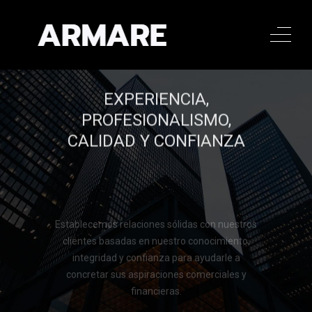
EXPERIENCIA,
PROFESIONALISMO,
CALIDAD Y CONFIANZA
Establecemos relaciones sólidas con nuestros
clientes basadas en nuestro conocimiento,
integridad y confianza para ayudarle a
concretar sus aspiraciones comerciales y
financieras.
Llamar al 322 779 9188
Llamar al 322 779 9188
CONTACTAR
CONTACTAR