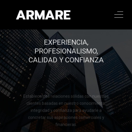
EXPERIENCIA,
PROFESIONALISMO,
CALIDAD Y CONFIANZA
Establecemos relaciones sólidas con nuestros
clientes basadas en nuestro conocimiento,
integridad y confianza para ayudarle a
concretar sus aspiraciones comerciales y
financieras.
Llamar al 322 779 9188
Llamar al 322 779 9188
CONTACTAR
CONTACTAR