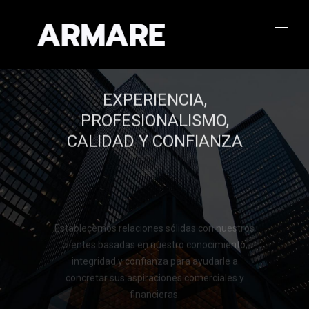
EXPERIENCIA,
PROFESIONALISMO,
CALIDAD Y CONFIANZA
Establecemos relaciones sólidas con nuestros
clientes basadas en nuestro conocimiento,
integridad y confianza para ayudarle a
concretar sus aspiraciones comerciales y
financieras.
Llamar al 322 779 9188
Llamar al 322 779 9188
CONTACTAR
CONTACTAR