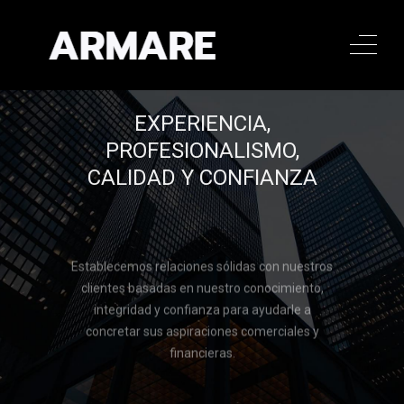
EXPERIENCIA,
PROFESIONALISMO,
CALIDAD Y CONFIANZA
Establecemos relaciones sólidas con nuestros
clientes basadas en nuestro conocimiento,
integridad y confianza para ayudarle a
concretar sus aspiraciones comerciales y
financieras.
Llamar al 322 779 9188
Llamar al 322 779 9188
CONTACTAR
CONTACTAR