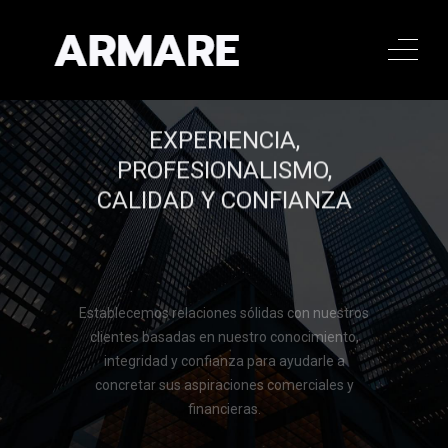
EXPERIENCIA,
PROFESIONALISMO,
CALIDAD Y CONFIANZA
Establecemos relaciones sólidas con nuestros
clientes basadas en nuestro conocimiento,
integridad y confianza para ayudarle a
concretar sus aspiraciones comerciales y
financieras.
Llamar al 322 779 9188
Llamar al 322 779 9188
CONTACTAR
CONTACTAR