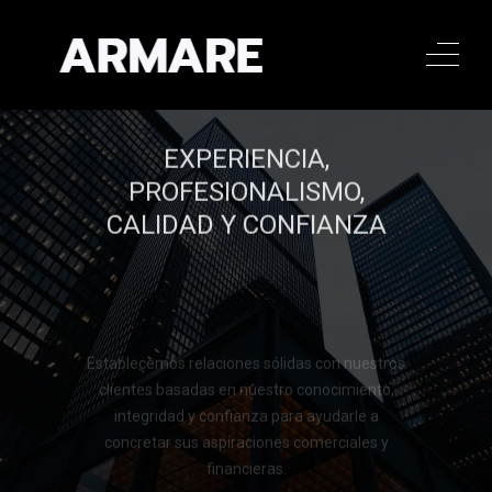
EXPERIENCIA,
PROFESIONALISMO,
CALIDAD Y CONFIANZA
Establecemos relaciones sólidas con nuestros
clientes basadas en nuestro conocimiento,
integridad y confianza para ayudarle a
concretar sus aspiraciones comerciales y
financieras.
Llamar al 322 779 9188
Llamar al 322 779 9188
CONTACTAR
CONTACTAR